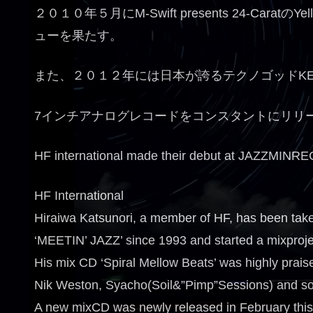
２０１０年５月にM-Swift presents 24-Carat
ューを果たす。
また、２０１２年には日本が誇るテクノゴッドKEN
7インチアナログレコードをコンスタントにリリ
HF international made their debut at JAZZMIN
HF International
Hiraiwa Katsunori, a member of HF, has been take
‘MEETIN’ JAZZ’ since 1993 and started a mixproj
His mix CD ‘Spiral Mellow Beats’ was highly prai
Nik Weston, Syacho(Soil&”Pimp”Sessions) and s
A new mixCD was newly released in February this 